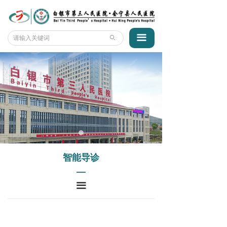
首页
门诊流程
医院概况
医保合疗
끀
ꄙ
新闻动态
出诊信息
专家团队
健康卡服务
科室风采
办公电话
互动平台
地理位置
智能导诊
交通指南
智能导诊
招标采购
入院须知
—
끀
联系我们