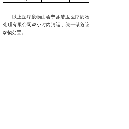
以上医疗废物由会宁县洁卫医疗废物
处理有限公司48小时内清运，统一做危险
废物处置。
会宁县人民医院
2025年7月14日
上一篇：
无
下一篇：
无
地 址：会宁县会师镇长征中路199号
乘车路线：1路、2路、9路到白银市第三人民医院下车
服务热线： 0943-3226120 0943-3221808
版权所有：
白银市第三人民医院