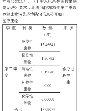
环境防治法》、《中华人民共和国传染病
防治法》要求，现将我院2025年第二季度
危险废物污染环境防治信息公开如下：
医疗废物
季 度
种 类
数 量/
来 源
（吨）
感染性
15.46641
废物
损伤性
1.36782
废物
第二季
病理性
诊疗过
0.19646
度
废物
程中产
生
药物性
0.00
废物
化学性
0.06008
废物
17.09077
合 计