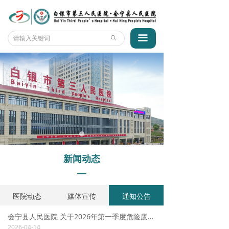
首页
医院概况
끀
ꄙ
新闻动态
专家团队
科室风采
互动平台
智能导诊
新闻动态
招标采购
—
医院动态
媒体宣传
通知公告
会宁县人民医院 关于2026年第一季度危险废物 污染环境防治信息的公示
2026-04-14